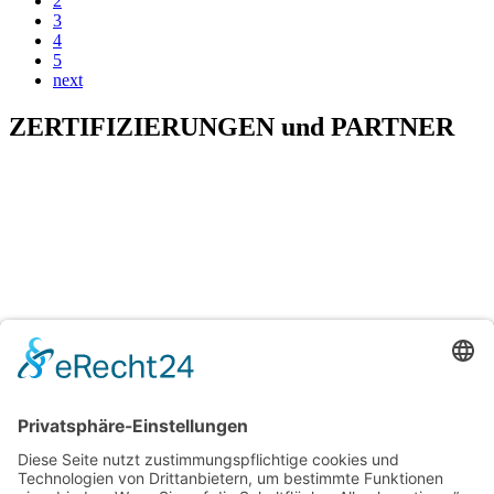
2
3
4
5
next
ZERTIFIZIERUNGEN
und
PARTNER
H&T Immobilien
Hechler & Twachtmann Immobilien GmbH
Geschäftsführer: Tobias Gazzo
Blockener Str. 4