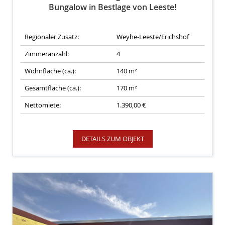
Bungalow in Bestlage von Leeste!
Regionaler Zusatz:
Weyhe-Leeste/Erichshof
Zimmeranzahl:
4
Wohnfläche (ca.):
140 m²
Gesamtfläche (ca.):
170 m²
Nettomiete:
1.390,00 €
DETAILS ZUM OBJEKT