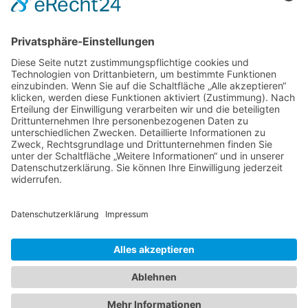
28816 Stuhr
Schwachhauser Heerstr. 18
28209 Bremen
Kontakt
Impressum
AGB
Datenschutz
Cookie-Erklärung
Immobilie verkaufen in Bremen
Immobilie verkaufen in Delmenhorst
Immobilienmakler Delmenhorst
Immobilienmakler Stuhr
Immobilienmakler Weyhe