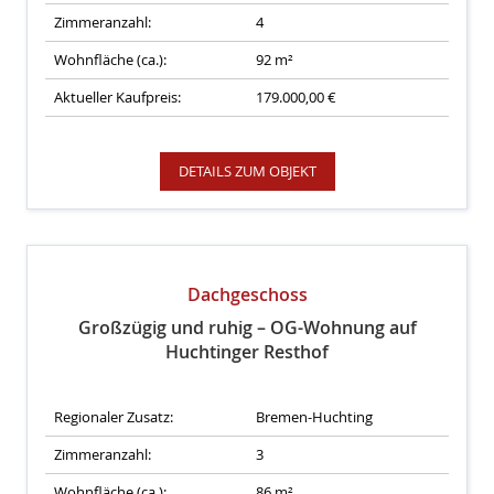
Zimmeranzahl:
4
Wohnfläche (ca.):
92 m²
Aktueller Kaufpreis:
179.000,00 €
DETAILS ZUM OBJEKT
Dachgeschoss
Großzügig und ruhig – OG-Wohnung auf
Huchtinger Resthof
Regionaler Zusatz:
Bremen-Huchting
Zimmeranzahl:
3
Wohnfläche (ca.):
86 m²