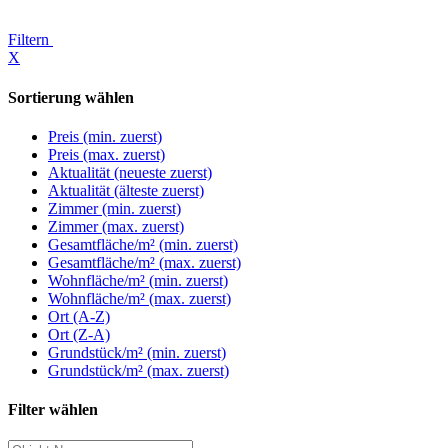
Filtern
X
Sortierung wählen
Preis (min. zuerst)
Preis (max. zuerst)
Aktualität (neueste zuerst)
Aktualität (älteste zuerst)
Zimmer (min. zuerst)
Zimmer (max. zuerst)
Gesamtfläche/m² (min. zuerst)
Gesamtfläche/m² (max. zuerst)
Wohnfläche/m² (min. zuerst)
Wohnfläche/m² (max. zuerst)
Ort (A-Z)
Ort (Z-A)
Grundstück/m² (min. zuerst)
Grundstück/m² (max. zuerst)
Filter wählen